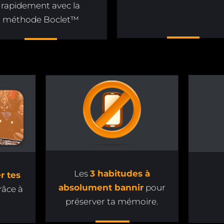
rapidement avec la
méthode Boclet™
Les
3 habitudes à
r tes
absolument bannir
pour
âce à
préserver ta mémoire.