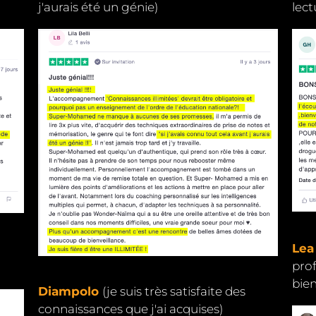
j'aurais été un génie)
lect
Lea
pro
bien
Diampolo
(je suis très satisfaite des
connaissances que j'ai acquises)