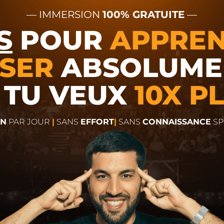
— IMMERSION
100% GRATUITE
—
S
POUR
APPREN
SER
ABSOLUME
 TU VEUX
10X P
IN
PAR JOUR
|
SANS
EFFORT
|
SANS
CONNAISSANCE
SP