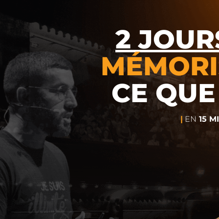
2 JOUR
MÉMORI
CE QUE
|
EN
15 M